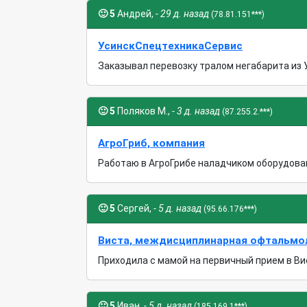
🙂
5
Андрей,
- 29 д. назад
(78.81.151***)
УсинскСпецтехникаСервис
Заказывал перевозку тралом негабарита из У
🙂
5
Поляков М.,
- 3 д. назад
(87.255.2.***)
АгроГриб, компания
Работаю в АгроГрибе наладчиком оборудовани
🙂
5
Сергей,
- 5 д. назад
(95.66.176***)
Виста, междисциплинарная офтальмо
Приходила с мамой на первичный прием в Вис
🙂
5
Иван,
- 5 д. назад
(185.169.1***)