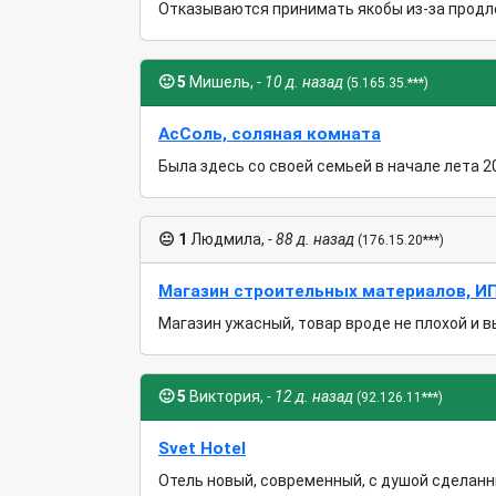
Отказываются принимать якобы из-за продлен
🙂
5
Мишель,
- 10 д. назад
(5.165.35.***)
АсСоль, соляная комната
Была здесь со своей семьей в начале лета 2
😐
1
Людмила,
- 88 д. назад
(176.15.20***)
Магазин строительных материалов, ИП
Магазин ужасный, товар вроде не плохой и в
🙂
5
Виктория,
- 12 д. назад
(92.126.11***)
Svet Hotel
Отель новый, современный, с душой сделанны