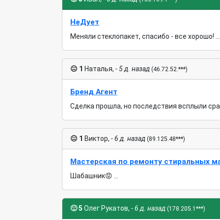
НеДует
Меняли стеклопакет, спасибо - все хорошо! ...
😐
1
Наталья,
- 5 д. назад
(46.72.52.***)
Бренд Агент
Сделка прошла, но последствия всплыли сразу
😐
1
Виктор,
- 6 д. назад
(89.125.48***)
Мастерская по ремонту стиральных м
Шабашник😡 ...
🙂
5
Олег Рукатов,
- 6 д. назад
(178.205.1***)