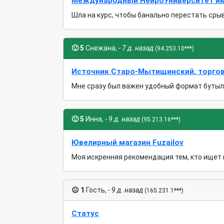
Международный НейроУниверситет им. 
Шла на курс, чтобы банально перестать срыва
🙂
5
Снежана,
- 7 д. назад
(94.253.10***)
Источник Старо-Мытищинский, торго
Мне сразу был важен удобный формат бутылей
🙂
5
Инна,
- 9 д. назад
(95.213.16***)
Ювелирный магазин Fuzailov
Моя искренняя рекомендация тем, кто ищет н
😐
1
Гость,
- 9 д. назад
(165.231.1***)
Статус