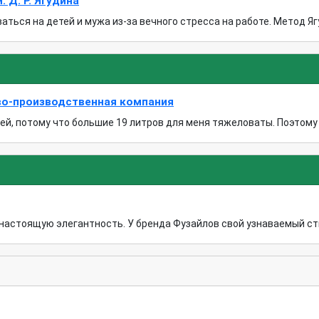
Д. Р. Ягудина
ться на детей и мужа из-за вечного стресса на работе. Метод Ягу
во-производственная компания
, потому что большие 19 литров для меня тяжеловаты. Поэтому ос
астоящую элегантность. У бренда Фузайлов свой узнаваемый стиль