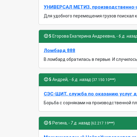
УНИВЕРСАЛ МЕТИЗ, производственно-
Для удобного перемещения грузов поискал ка
🙂
5
Егорова Екатерина Андреевна,
- 6 д. наза
Ломбард 888
В ломбард обратилась в первые. И случилось 
🙂
5
Андрей,
- 6 д. назад
(37.150.10***)
СЭС-ЩИТ, служба по оказанию услуг д
Борьба с сорняками на производственной пло
🙂
5
Регина,
- 7 д. назад
(62.217.19***)