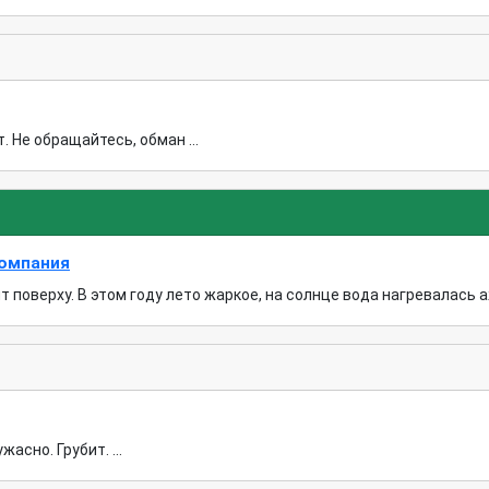
. Не обращайтесь, обман ...
компания
поверху. В этом году лето жаркое, на солнце вода нагревалась аж 
асно. Грубит. ...