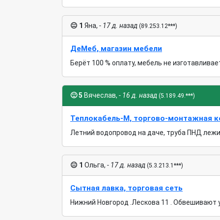
😐
1
Яна,
- 17 д. назад
(89.253.12***)
ДеМеб, магазин мебели
Берёт 100 % оплату, мебель не изготавливает
🙂
5
Вячеслав,
- 16 д. назад
(5.189.49.***)
Теплокабель-М, торгово-монтажная 
Летний водопровод на даче, труба ПНД лежит 
😐
1
Ольга,
- 17 д. назад
(5.3.213.1***)
Сытная лавка, торговая сеть
Нижний Новгород .Лескова 11 . Обвешивают уж