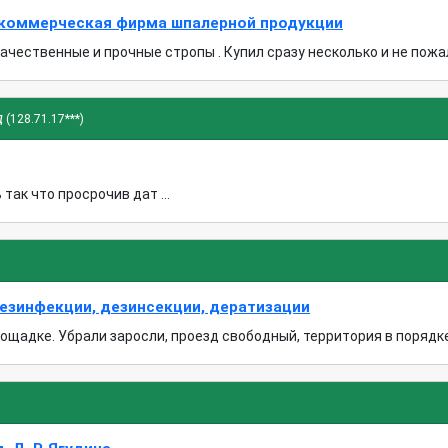
коммерческая фирма шпалерной продукции
чественные и прочные стропы . Купил сразу несколько и не пожале
д
(128.71.17***)
так что просрочив дат ...
езинфекции, дезинсекции, дератизации
щадке. Убрали заросли, проезд свободный, территория в порядке. 